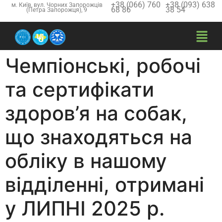
+38 (066) 760
+38 (093) 638
м. Київ, вул. Чорних Запорожців
68 86
38 54
(Петра Запорожця), 9
Чемпіонські, робочі
та сертифікати
здоров’я на собак,
що знаходяться на
обліку в нашому
відділенні, отримані
у ЛИПНІ 2025 р.