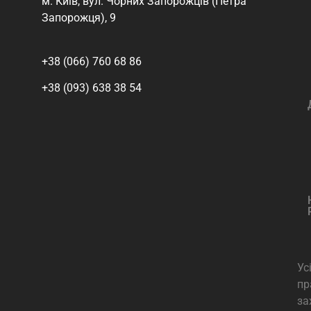
м. Київ, вул. Чорних Запорожців (Петра
Запорожця), 9
+38 (066) 760 68 86
+38 (093) 638 38 54
Ус
пр
за