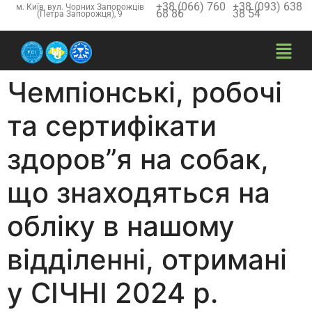
+38 (066) 760
+38 (093) 638
м. Київ, вул. Чорних Запорожців
68 86
38 54
(Петра Запорожця), 9
Чемпіонські, робочі
та сертифікати
здоров”я на собак,
що знаходяться на
обліку в нашому
відділенні, отримані
у СІЧНІ 2024 р.